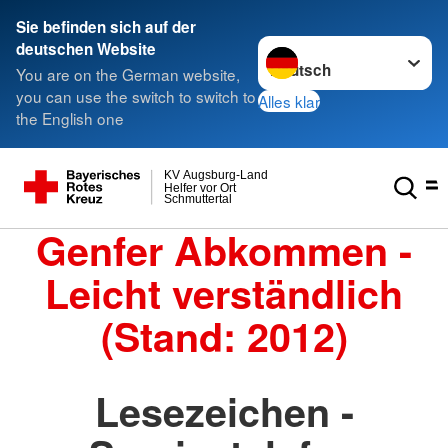
Sie befinden sich auf der
Sprache wechseln zu
deutschen Website
You are on the German website,
you can use the switch to switch to
Alles klar
the English one
KV Augsburg-Land
Helfer vor Ort
Schmuttertal
Genfer Abkommen -
Leicht verständlich
(Stand: 2012)
Lesezeichen -