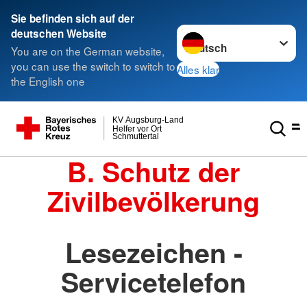
Sie befinden sich auf der
Sprache wechseln zu
deutschen Website
You are on the German website,
you can use the switch to switch to
Alles klar
the English one
KV Augsburg-Land
Helfer vor Ort
Schmuttertal
B. Schutz der
Zivilbevölkerung
Lesezeichen -
Servicetelefon