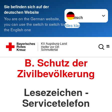
Sie befinden sich auf der
Sprache wechseln zu
deutschen Website
You are on the German website,
you can use the switch to switch to
Alles klar
the English one
KV Augsburg-Land
Helfer vor Ort
Schmuttertal
B. Schutz der
Zivilbevölkerung
Lesezeichen -
Servicetelefon