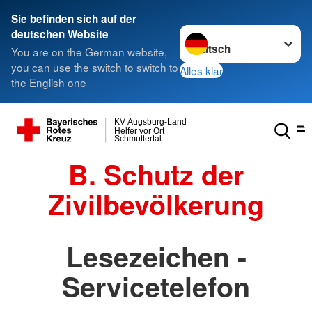
Sie befinden sich auf der
Sprache wechseln zu
deutschen Website
You are on the German website,
you can use the switch to switch to
Alles klar
the English one
KV Augsburg-Land
Helfer vor Ort
Schmuttertal
B. Schutz der
Zivilbevölkerung
Lesezeichen -
Servicetelefon