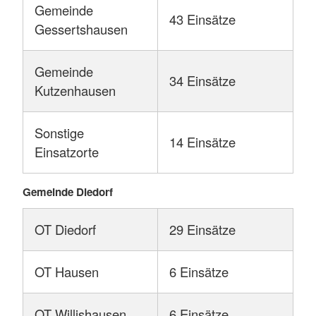
Neurologische Störung mit vitaler
Gemeinde
43 Einsätze
Bedrohung
Gessertshausen
Starke Schmerzen
Gemeinde
Neurologische Störung
34 Einsätze
Kutzenhausen
Atmung
Kind bis 12 Jahre erkankt vitale
Sonstige
14 Einsätze
Bedrohung
Einsatzorte
Trauma mit vitaler Bedrohung - Person
Gemeinde Diedorf
schwer verletzt
Bewusstseinsstörung
OT Diedorf
29 Einsätze
VU mit Feuerwehr - 1 oder 2 PKW,
Person eingeklemmt
OT Hausen
6 Einsätze
Verkehrsunfall nur RD
OT Willishausen
6 Einsätze