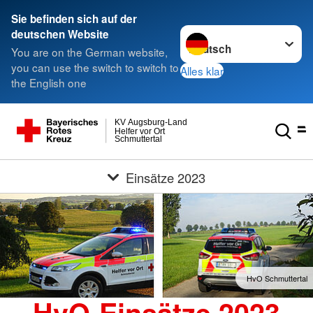
Sie befinden sich auf der
Sprache wechseln zu
deutschen Website
You are on the German website,
you can use the switch to switch to
Alles klar
the English one
KV Augsburg-Land
Helfer vor Ort
Schmuttertal
Einsätze 2023
HvO Schmuttertal
HvO-Einsätze 2023