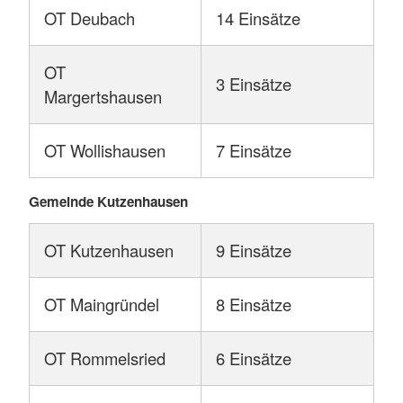
ohne eingeklemmte Personen
OT Deubach
14 Einsätze
Hilfe sonstige - nicht zeitkritische
Hilfeleistung
OT
3 Einsätze
Margertshausen
Garagenbrand
Ärger mit vitaler Bedrohung
OT Wollishausen
7 Einsätze
Gemeinde Kutzenhausen
Mehr anzeigen
OT Kutzenhausen
9 Einsätze
OT Maingründel
8 Einsätze
OT Rommelsried
6 Einsätze