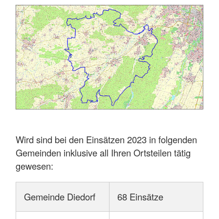
Wir wurden zu folgenden Einsatzstichwörtern
alarmiert:
Herz/Kreislaufstörung mit vitaler
Bedrohung
Bewussteinsstörung mit vitaler Bedrohung
Herz/Kreislaufstörung
Trauma
Wird sind bei den Einsätzen 2023 in folgenden
Sonstiges Ereignis
Gemeinden inklusive all Ihren Ortsteilen tätig
Atmung mit vitaler Bedrohung
gewesen:
Kreislaufstillstand / Reanimation
Gemeinde Diedorf
68 Einsätze
Schmerzen