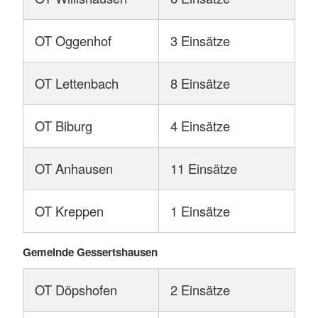
Arbeitsunfall mit vitaler Bedrohung
Sonstiges Ereignis / Zustand mit vitale
OT Oggenhof
3 Einsätze
Bedrohung
Verkehrsunfall mit vitaler Bedrohung nur
OT Lettenbach
8 Einsätze
RD
VU mit Feuerwehr - PKW
OT Biburg
4 Einsätze
Kind bis 12 Jahre Trauma
OT Anhausen
11 Einsätze
Kind bis 12 Jahre erkrankt
THL Person eingeschlossen - Wohnung
OT Kreppen
1 Einsätze
öffnen akut
Intoxikation mit vitaler Bedrohung
Gemeinde Gessertshausen
VU mit Feuerwehr - Motorrad
OT Döpshofen
2 Einsätze
VU mit Feuerwehr - LKW / Bus (leer)