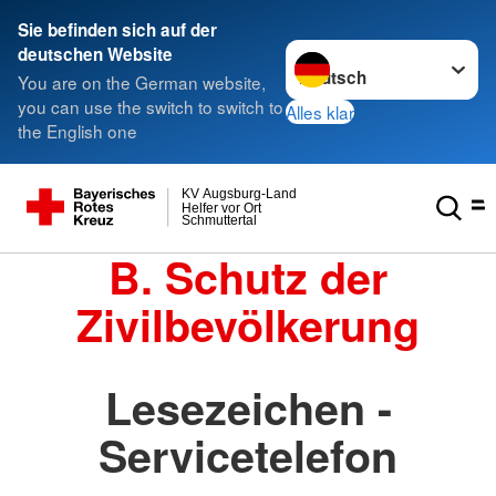
Sie befinden sich auf der
Sprache wechseln zu
deutschen Website
You are on the German website,
you can use the switch to switch to
Alles klar
the English one
KV Augsburg-Land
Helfer vor Ort
Schmuttertal
B. Schutz der
Zivilbevölkerung
Lesezeichen -
Servicetelefon