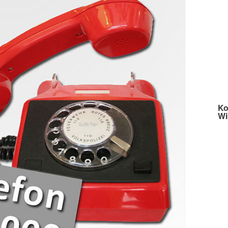
Ko
Wi