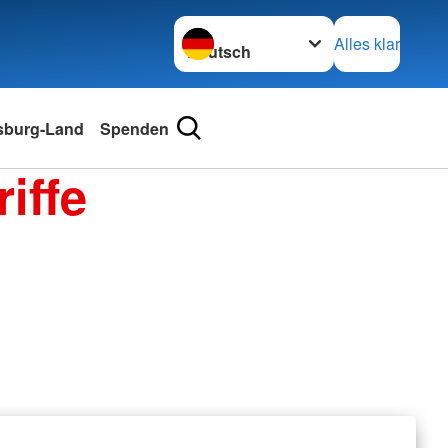
Sprache wechseln zu
Alles klar
sburg-Land
Spenden
iffe