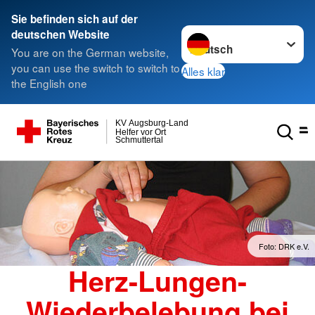
Sie befinden sich auf der
Sprache wechseln zu
deutschen Website
You are on the German website,
you can use the switch to switch to
Alles klar
the English one
KV Augsburg-Land
Helfer vor Ort
Schmuttertal
Foto: DRK e.V.
Herz-Lungen-
Wiederbelebung bei